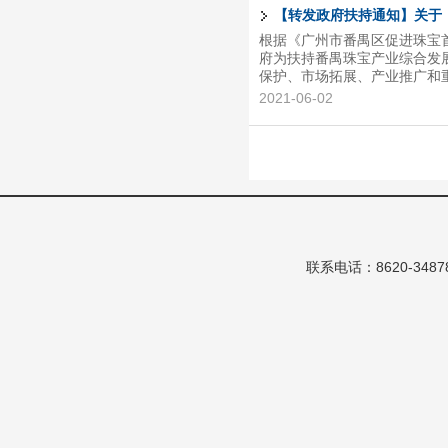
国家应征出口关税货物。 三
【转发政府扶持通知】关于《
违规，已被海关立案调查、侦查
根据《广州市番禺区促进珠宝首
府为扶持番禺珠宝产业综合发
保护、市场拓展、产业推广和
烦请尽快按要求提交相关材料
2021-06-02
联系电话：8620-348786