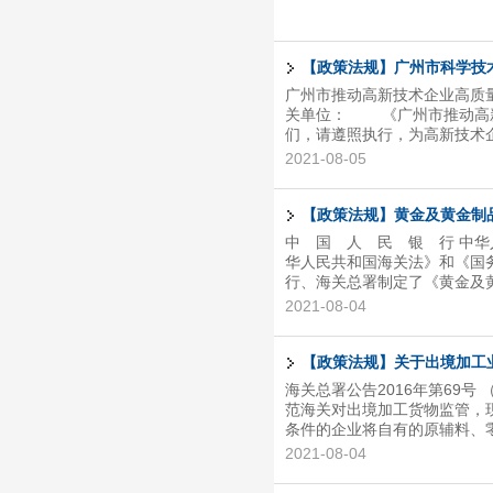
【政策法规】广州市科学技术
广州市推动高新技术企业高质量
关单位： 《广州市推动高新
们，请遵照执行，为高新技术
科学技术局反映。 广州市科学技
2021-08-05
【政策法规】黄金及黄金制
中 国 人 民 银 行 中
华人民共和国海关法》和《国
行、海关总署制定了《黄金及黄
民银行行长 周小川 海关总署
2021-08-04
一条 为了规范黄金及黄金制
国中国人民银行法》、《中华
可的决定》等法律法规，制定
【政策法规】关于出境加工
金和金制成品等。 第三条 中
海关总署公告2016年第69号
范海关对出境加工货物监管，现
条件的企业将自有的原辅料、
期限内复运进境并支付加工费
2021-08-04
测、维修货物的监管仍按现行
（一）信用等级为一般认证及