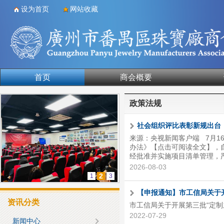
设为首页
网站收藏
首页
商会概要
合作单位
政策法规
社会组织评比表彰新规出台
来源：央视新闻客户端 7月
办法》【点击可阅读全文】，自
经批准并实施项目清单管理，
比表彰项目进行审核和管理，
2026-08-03
应当在推进中国特色社会主义
2
1
3
等方面具有积极作用和重要意
一次。 新《办法》明确了九
【申报通知】市工信局关于
名称、活动周期、评选范围、奖
资讯分类
市工信局关于开展第三批“定制
2022-07-29
新闻中心