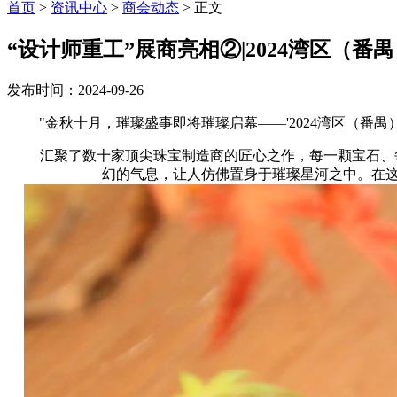
首页
>
资讯中心
>
商会动态
> 正文
“设计师重工”展商亮相②|2024湾区（
发布时间：2024-09-26
"金秋十月，璀璨盛事即将璀璨启幕——'2024湾区（番禺
汇聚了数十家顶尖珠宝制造商的匠心之作，每一颗宝石、每
幻的气息，让人仿佛置身于璀璨星河之中。在