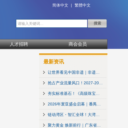
简体中文
|
繁體中文
人才招聘
商会会员
最新资讯
让世界看见中国非遗｜非遗珠宝跨界共生，非遗艺术家伙伴计划在香江 1 号正式发布
抢占产业流量风口！2027-2028 商会会刊广告火热征集
夯实标准基石！《高级珠宝定制》团标起草组赴番禺调研，溯源全球高端珠宝“隐形引擎”
2026年寰亚盛会启幕｜番禺珠宝精彩出圈六月香港珠宝首饰展览会
链动湾区・智汇全球！大湾区时尚产业协同枢纽在番禺正式启动
聚力黄金 焕新前行｜广东省黄金协会七届三次会员大会圆满举行