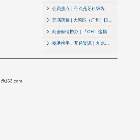
会员焦点｜什么是牙科级齿饰工艺？看完名工你就懂了
完满落幕 | 大湾区（广州）国际珠宝配饰及原创婚纱展览会
商会倾情协办｜「OH！这颗心为你闪耀」番禺青年交友盛会圆满落幕！心动瞬间全记录
穗港携手，互通资源｜九龙首饰业文员会就职典礼
h@163.com