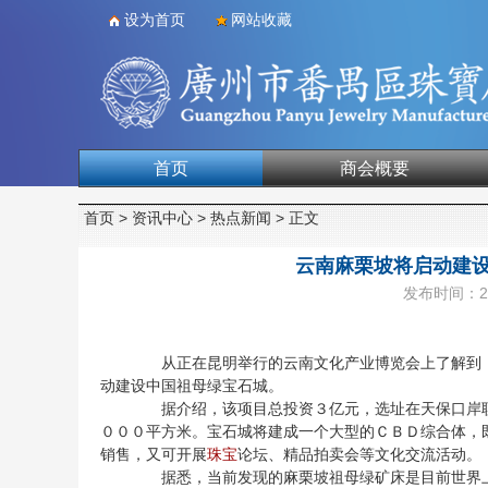
设为首页
网站收藏
首页
商会概要
合作单位
首页
>
资讯中心
>
热点新闻
> 正文
云南麻栗坡将启动建设
发布时间：201
从正在昆明举行的云南文化产业博览会上了解到，
动建设中国祖母绿宝石城。
据介绍，该项目总投资３亿元，选址在天保口岸联
０００平方米。宝石城将建成一个大型的ＣＢＤ综合体，
销售，又可开展
珠宝
论坛、精品拍卖会等文化交流活动。
据悉，当前发现的麻栗坡祖母绿矿床是目前世界上