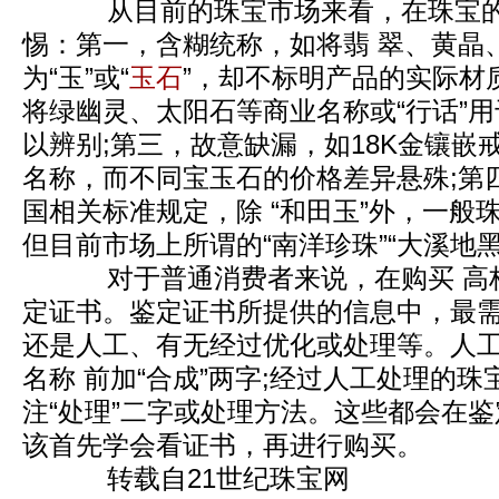
从目前的珠宝市场来看，在珠宝的
惕：第一，含糊统称，如将翡 翠、黄晶
为“玉”或“
玉石
”，却不标明产品的实际材质
将绿幽灵、太阳石等商业名称或“行话”用
以辨别;第三，故意缺漏，如18K金镶嵌
名称，而不同宝玉石的价格差异悬殊;第
国相关标准规定，除 “和田玉”外，一般
但目前市场上所谓的“南洋珍珠”“大溪地
对于普通消费者来说，在购买 高
定证书。鉴定证书所提供的信息中，最
还是人工、有无经过优化或处理等。人
名称 前加“合成”两字;经过人工处理的
注“处理”二字或处理方法。这些都会在
该首先学会看证书，再进行购买。
转载自21世纪珠宝网