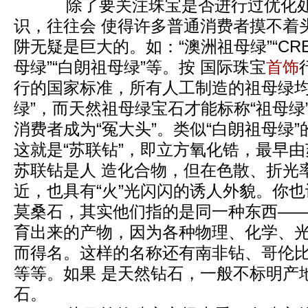
除了要关注珠宝是否进行过优化处理
识，往往会 使得许多普通消费者摸不着
阱无疑是巨大的。如：“澳洲祖母绿”“CREA
母绿”“白朗祖母绿”等。按 国际珠宝
首饰
行的国家标准，所有人工制造的祖母绿均
绿”，而天然祖母绿宝石才能标称“祖母绿”
消费者成为“冤大头”。类似“白朗祖母绿”
这就是“苏联钻”，即立方氧化锆，最早
苏联钻是人 造化合物，但在色散、折光
近，也具有“火”光闪闪的诱人外貌。你
莫桑石，其实他们指的是同一种东西——
育出来的产物，因为各种物理、化学、
而得名。这样的名称还有南非钻、哥伦
等等。如果 是天然钻石，一般不标明产
石。