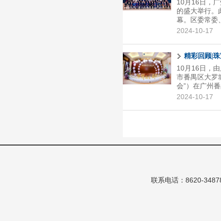
10月16日
聚了珠宝界的
的盛大举行。
感首...
幕。区委常委
荣誉会长李文
2024-10-17
李书武、副会
会员代表均出
会长黄建民汇
精彩回顾|
及为确保大会
10月16日
会长吴威上台
市番禺区大罗
协助政府...
会”）在广州番
启程，两条精
2024-10-17
领着参与者深
大、凡人优品
PN、流行美、凌
饰品、步步艺
已饰品、洛芙
景灏配饰、朗迪
联系电话：8620-348786