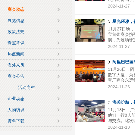
商会的大力支
2024-11-27
商会动态
务专班副班长
业发展联合会
展览信息
珠宝行业面临
星光璀璨，
上台致辞。他
11月27日
政策法规
影响着企业的
宝首饰商会携
有对...
演，为这场珠
珠宝常识
业大会在祈福
2024-11-27
业迈向新高度
热点新闻
都闪耀着创新
上，李文俊会
阿里巴巴国
海外来风
大会的支持与
11月26日
取得如此圆满
数字大厦，为
商会公告
谢各企业的慷慨.
宝厂商会永远
巴国际站番禺
2024-11-26
活动专栏
跨境电商平台
电商贸易往来
企业动态
导和培训企业
海关护航，
域中心总经理
人物访谈
11月13日
站全国范围内
他们一行8人
因是番...
与交流。此次
资料下载
珠宝产业的持
2024-11-13
海琪，以及来