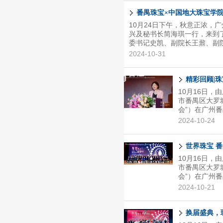
宝有限公司、
嘉衡珠宝有限
番禺珠宝×中国地大珠宝学
等企业的代表
10月24日下午，秋意正浓，
业发展动态、
兴及秘书长简海琪一行，来到
烈的讨论...
委书记史凯、副院长王鼐、副
待，双方共同参与了此次富有
2024-10-31
质大学（北京）珠宝学院的概
就。他强调了学院在珠宝教育
随后，黄建民会长对番禺珠宝
精彩回顾|
时尚设计、产业集群以及数字化
10月16日
市番禺区大罗
会”）在广州
——《番禺区
2024-10-24
议》和《粤港
禺区在推进珠
时，作为珠宝
世界珠宝 番
会上，还迎来
10月16日
广州番禺职业
市番禺区大罗
解。该联盟成..
会”）在广州
动番禺珠宝产
2024-10-21
的活动，涵盖
方位展现了番
珠宝的心脏地
换届盛典，
供应商 20