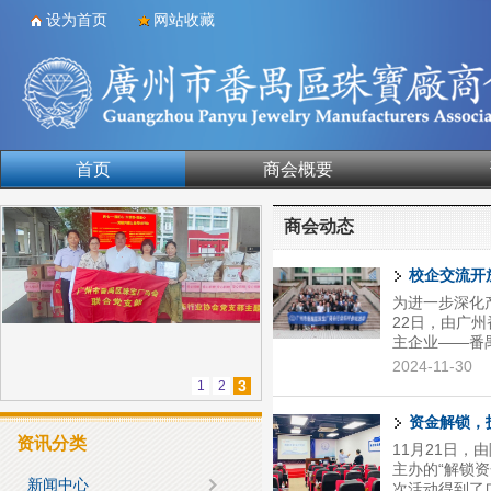
设为首页
网站收藏
首页
商会概要
合作单位
商会动态
校企交流开
为进一步深化
22日，由广
主企业——番
广州市番禺区
2024-11-30
理事钟荣华、
3
1
2
珠宝产业发展
党总支副书记
资金解锁，
的背景介绍中
资讯分类
11月21日
系，共同推动
主办的“解锁
能显得尤...
新闻中心
次活动得到了