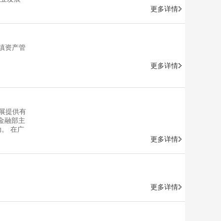
携众多优
更多详情
场视觉与
斑斓夺目
宝有限公
宝有限责
镇资产管
工艺与时
更多详情
展提供有
金融部主
。 在广
进了斯维
更多详情
地参观结
谈交流
发展规划
更多详情