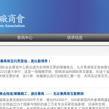
资讯中心
供求信息
，番禺珠宝闪亮登场，美出新境界！
香港国际会议展览中心再次成为全球珠宝界的璀璨焦点，九月香港珠宝首饰展
日至22日盛大举行，这是一场规模空前、影响深远的国际珠宝盛宴。在这个
的珠宝爱好者、设计师、收藏家以及行业精英汇聚一堂，共同见证珠宝艺
展览会汇聚了超过40个国家和地区的3,300多家参展商，展品涵盖了钻石
等各类珠宝首饰，以及最新的设计理念和技术成果。展会上，各式各样的
接，充分展示了全球珠宝产业的繁荣与多元。 9月19日，广州市番禺区珠
番禺区珠宝厂商会及广州市番禺区大罗塘珠宝首饰商会联合组织了超过50
展会报道|璀璨精工，源自番禺 —— 见证番禺珠宝新辉煌
展。这支来自番禺的璀璨军团，不仅怀揣着对珠宝艺术的无...
届展会展览面积41000平方米，展位约1500个。500多家国内外参展商
引全球超过15个国家与地区的逾三万名专业买家莅临参观、洽谈和交易。
荣誉会长李文俊、永远荣誉会长吴威应邀出席开幕式 广州市番禺区珠宝