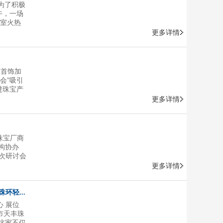
为了积极
午，一场
议室火热
旨在通过
更多详情
。红十字
愉快的氛
，再到
宝首饰加
会”吸引
进珠宝产
健敏主任
更多详情
对番禺区
海关四级
禺区科工
珠宝厂商
构协办
次研讨会
寻找到创
更多详情
次会议，
环轻...
心 展位
州市天丰珠
这家不仅