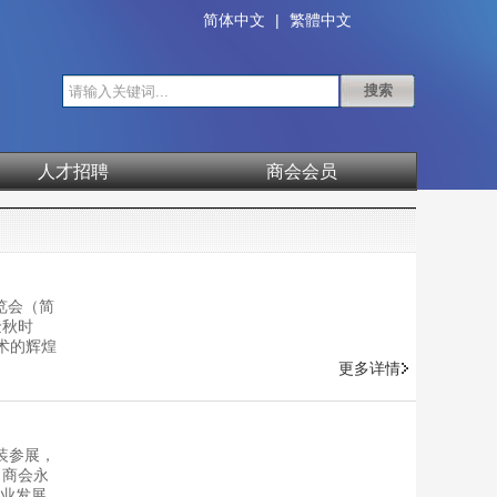
简体中文
|
繁體中文
人才招聘
商会会员
览会（简
金秋时
术的辉煌
、宝石、
更多详情
珠宝璀璨
宝产业发
位珠宝界
盛装参展，
 商会永
产业发展