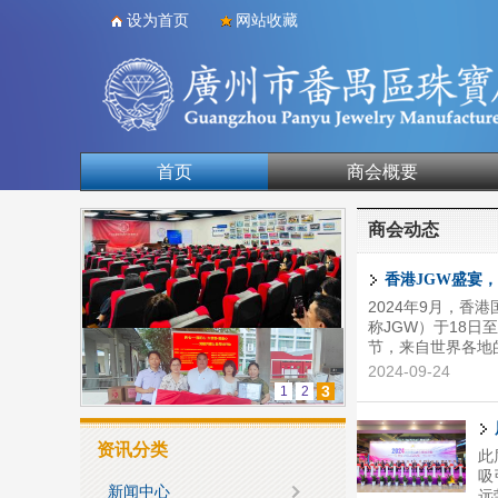
设为首页
网站收藏
首页
商会概要
合作单位
商会动态
香港JGW盛宴
2024年9月，
称JGW）于18
节，来自世界各地
与魅力。本届JGW
2024-09-24
珍珠、黄金、白银
3
1
2
夺目，让人目不暇
展联合会、广州市
的精英人士前来观
资讯分类
此
吸
新闻中心
远