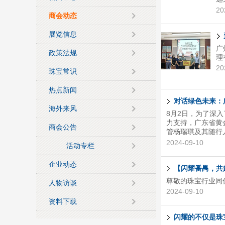
联
20
商会动态
秀
心
展览信息
到
司
广
政策法规
任
理
尚设
20
珠宝常识
热点新闻
对话绿色未来：
海外来风
8月2日，为了深
力支持，广东省黄
商会公告
管杨瑞琪及其随行
州市番禺区珠宝产
2024-09-10
活动专栏
迪智造（广州）珠
束后，调研团队来
企业动态
中，黄建民会长全
【闪耀番禺，共
以及在绿色低碳发展
尊敬的珠宝行业同
人物访谈
2024-09-10
资料下载
闪耀的不仅是珠宝