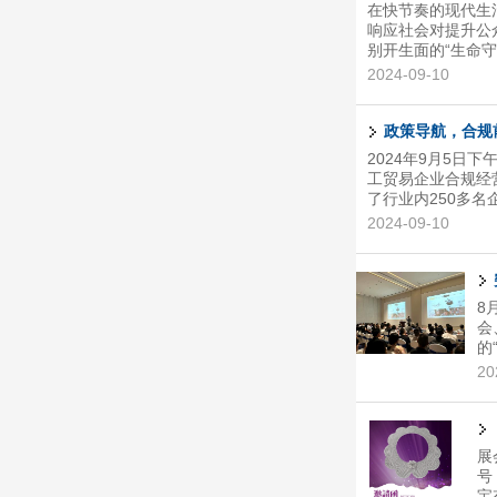
在快节奏的现代生
响应社会对提升公
别开生面的“生命守
举行。此次活动由
2024-09-10
专业而全面的培训
会的专业讲师们以
围中掌握了急救技
政策导航，合规
AED的精准操作，
2024年9月5
工贸易企业合规经
了行业内250多
业持续健康发展。
2024-09-10
首先向与会嘉宾表
珠宝产业发展的关
高级主办董冠雄、
商信局外经贸发展科
8
会
的
旨
20
新
活
展
号
宝