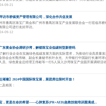
合会、广州市番禺区珠宝厂商会、广州市番禺区大罗塘珠宝首饰商会联合
24-09-21
企业，以“广州番禺珠宝馆•精工展团”之名，荣耀登陆1号馆，为您呈现一
灵的双重盛宴！ 从K金首饰的流光溢彩到银饰的纯净雅致，从彩色宝石的
首饰配件的精致入微，番禺珠宝展团汇聚了行业优秀企业——广州晋业珠
拜访市桥镇资产管理有限公司，深化合作共促发展
、广州市天丰珠宝有限公司、广州爱凡珠宝设计有限公司、广州市葩缇珠
州市番禺区珠宝厂商会和广州市番禺区珠宝产业发展联合会一行莅临市桥
公司、广州嘉品珠宝有限公司、佛蜜卡宝石有限公司等。他们携最新生产
有限公司进行友好拜访。
计...
24-09-12
广东黄金协会调研沙湾，解锁珠宝业低碳转型新密码
入了解行业企业在实施绿色低碳发展方面的实际需求，为推动行业高质量发
金协会会长甄伟钢、副会长兼秘书长叶永光、大华银行中国副行长兼环球
人员、绿色黄金总经理王伟彬等一行5人深入沙湾珠宝产业园开展调研活动
业发展联合会和广州市番禺区珠宝厂商会的精心安排下，调研团队首先走
宝科技有限公司，随后，一行人移步至广州市山立珠宝首饰有限公司。 实
到了番禺区珠宝厂商会，会长黄建民、秘书长简海琪等人的热情接待。座
面而详细地介绍了番禺区黄金珠宝企业的经营现状、研发创新能力、未来
赴璀璨】2024中国国际珠宝展，展团席位限时开放！
方面的积极探索。他的分享不仅展现了番...
仁及精英：
，更是生命的希望——心肺复苏(PR+AED)急救技能培训圆满成...