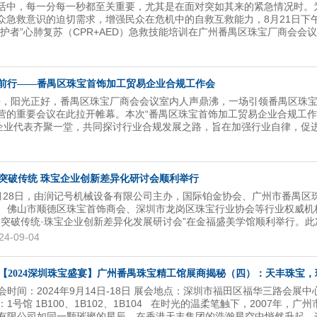
活中，每一分每一秒都至关重要，尤其是在面对突如其来的紧急情况时。
众急救意识的迫切需求，增强民众在危机中的自救互救能力，8月21日下
护者”心肺复苏（CPR+AED）急救技能培训在广州番禺区珠宝厂商会会
番禺区珠宝厂商会特邀番禺区红十字应急救护综合志愿服务队联合举办，
，让大家成为守护生命的“隐形战士”。 活动现场，气氛既紧张又充满温情
生动的语言，将红十字运动的精神与救护知识娓娓道来，让学员们在轻松
能的核心要点。从红十字运动的历史渊源，到心肺复苏的每一个细节步骤
前行——番禺区珠宝首饰加工贸易企业合规工作会
讲师们无不倾囊相授，力求让每一位学员都能成...
日下午，阳光正好，番禺区珠宝厂商会会议室内人声鼎沸，一场引领番禺区珠
营的重要会议在此拉开帷幕。本次“番禺区珠宝首饰加工贸易企业合规工作
名企业代表齐聚一堂，共同探讨行业合规发展之路，旨在加强行业自律，促
 会议由番禺区科工商信局外经贸发展科一级主任科员石健敏担任主持，石
示热烈的欢迎。她表示，各位到来，不仅是对本次会议的高度重视，更是
心和支持。随后，石主任逐一介绍了出席本次会议的领导嘉宾，包括番禺
珠宝园监管科科长苏桂芝及副科长庄富文、政务服务科副科长梁伟明，番
突破传统 珠宝企业创新差异化研讨会顺利举行
科长卢作武、番禺区贸促委办公室主任麦...
月28日，由润记号机械设备有限公司主办，国际铂金协会、广州市番禺区
、佛山市顺德区珠宝首饰商会、深圳市龙岗区珠宝行业协会等行业权威机
“突破传统·珠宝企业创新差异化发展研讨会”在金福盛美学馆顺利举行。此
在为珠宝行业搭建一个交流与合作的平台，帮助企业在激烈的市场竞争中
24-09-04
发展路径。来自番禺、顺德、深圳等地的100多名珠宝企业代表参加了此
动受到了行业的广泛关注。
【2024深圳珠宝盛宴】广州番禺珠宝精工馆展商揭秘（四）：天丰珠宝，珠
会时间：2024年9月14日-18日 展会地点：深圳市福田区福华三路会展中
：1号馆 1B100、1B102、1B104 在时光的温柔笔触下，2007年，广
有限公司如同一颗璀璨的星辰，在香港天丰集团的浩瀚星空中悄然升起。